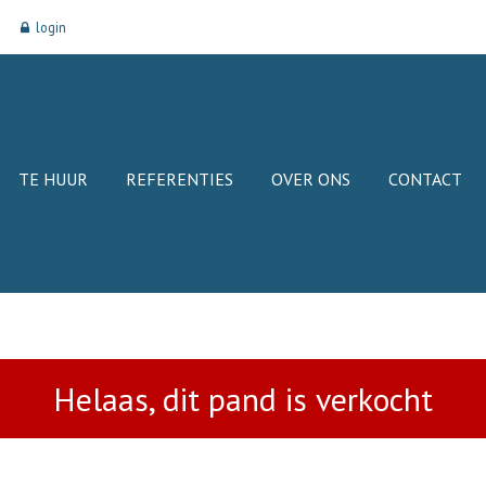
login
TE HUUR
REFERENTIES
OVER ONS
CONTACT
Helaas, dit pand is verkocht