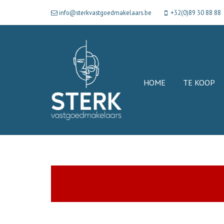
info@sterkvastgoedmakelaars.be
+32(0)89 30 88 88
HOME
TE KOOP