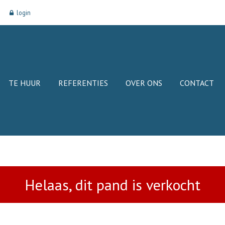
login
TE HUUR
REFERENTIES
OVER ONS
CONTACT
Helaas, dit pand is verkocht