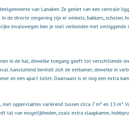
deelgemeente van Lanaken. Ze geniet van een centrale ligg
In de directe omgeving zijn er winkels, bakkers, scholen, h
grijke invalswegen ben je snel verbonden met omliggende s
nen in de hal, dewelke toegang geeft tot verschillende le
nval. Aansluitend bevindt zich de eetkamer, dewelke in ver
mer en een apart toilet. Daarnaast is er nog een extra kam
s, met oppervlaktes variërend tussen circa 7 m² en 13 m². 
iedt tal van mogelijkheden, zoals extra slaapkamer, hobbyru