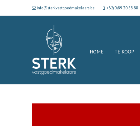
info@sterkvastgoedmakelaars.be
+32(0)89 30 88 88
HOME
TE KOOP