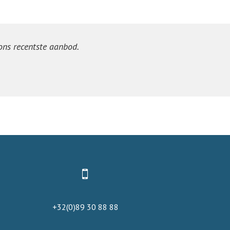
 ons recentste aanbod.
+32(0)89 30 88 88