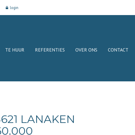
login
TE HUUR
REFERENTIES
OVER ONS
CONTACT
 3621 LANAKEN
60.000