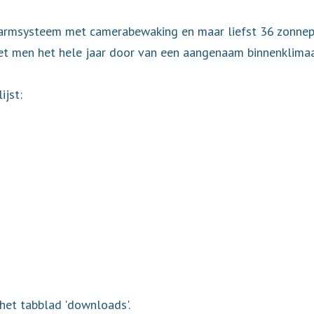
armsysteem met camerabewaking en maar liefst 36 zonnepan
et men het hele jaar door van een aangenaam binnenklimaa
jst:
het tabblad 'downloads'.