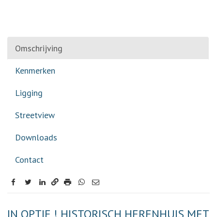
Omschrijving
Kenmerken
Ligging
Streetview
Downloads
Contact
facebook
twitter
linkedin
Omschrijving
IN OPTIE ! HISTORISCH HERENHUIS MET