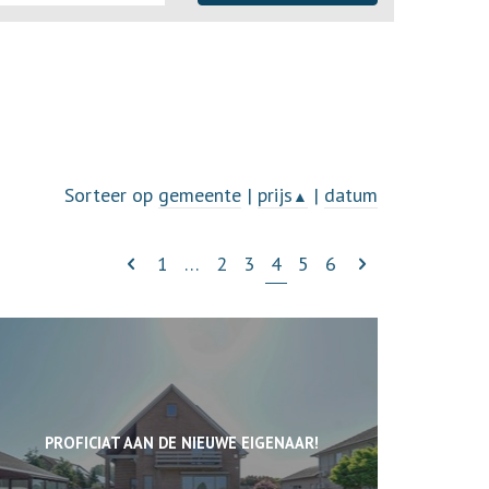
Sorteer op
gemeente
|
prijs
|
datum
▲
1
…
2
3
4
5
6
PROFICIAT AAN DE NIEUWE EIGENAAR!