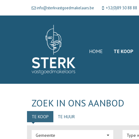
info@sterkvastgoedmakelaars.be
+32(0)89 30 88 88
HOME
TE KOOP
ZOEK IN ONS AANBOD
TE KOOP
TE HUUR
Gemeente
Type 