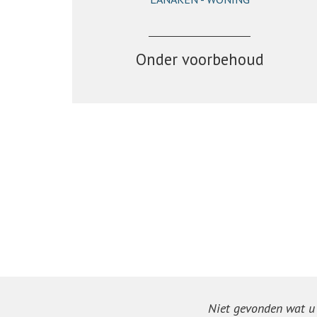
467 m²
10
Ja
Onder voorbehoud
Niet gevonden wat u z