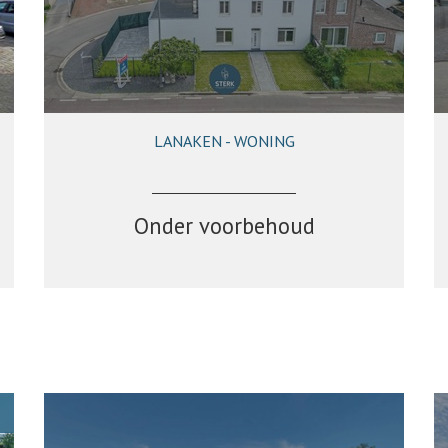
LANAKEN - WONING
257 m²
5
2
Onder voorbehoud