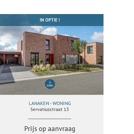
IN OPTIE !
LANAKEN - WONING
141 m²
3
1
Ja
Servatiusstraat 13
Prijs op aanvraag