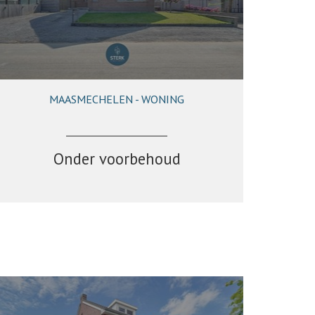
MAASMECHELEN - WONING
179 m²
3
1
Ja
Onder voorbehoud