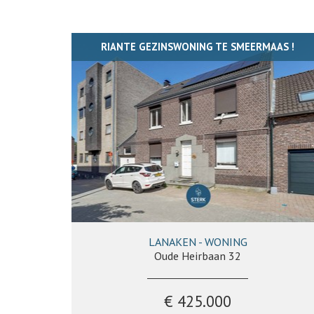
RIANTE GEZINSWONING TE SMEERMAAS !
LANAKEN - WONING
208 m²
7
2
Ja
Oude Heirbaan 32
€ 425.000