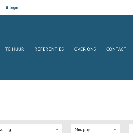
login
TE HUUR
REFERENTIES
OVER ONS
CONTACT
woning
Min. prijs