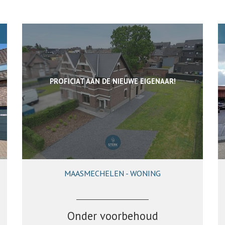
PROFICIAT AAN DE NIEUWE EIGENAAR!
MAASMECHELEN - WONING
197 m²
3
1
Onder voorbehoud