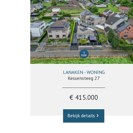
LANAKEN - WONING
232 m²
2
1
Ja
Kessensteeg 27
€ 415.000
Bekijk details