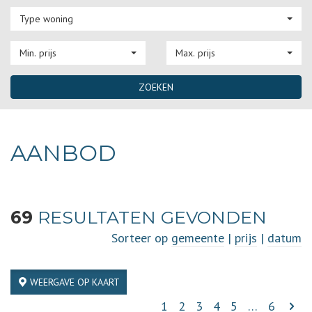
Type woning
Min. prijs
Max. prijs
ZOEKEN
AANBOD
69
RESULTATEN GEVONDEN
Sorteer op
gemeente
|
prijs
|
datum
WEERGAVE OP KAART
1
2
3
4
5
…
6