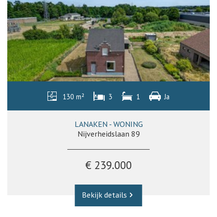
130 m²
3
1
Ja
LANAKEN - WONING
Nijverheidslaan 89
€ 239.000
Bekijk details