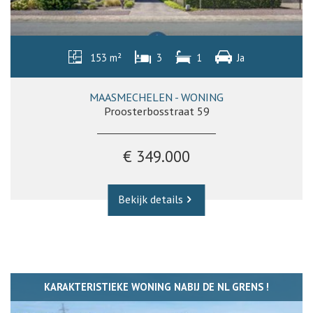
153 m²
3
1
Ja
MAASMECHELEN - WONING
Proosterbosstraat 59
€ 349.000
Bekijk details
KARAKTERISTIEKE WONING NABIJ DE NL GRENS !