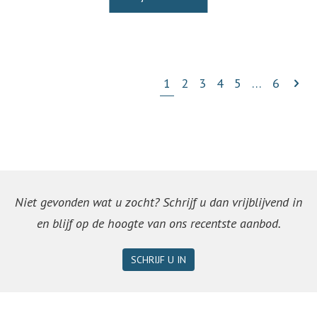
1
2
3
4
5
…
6
Niet gevonden wat u zocht? Schrijf u dan vrijblijvend in
en blijf op de hoogte van ons recentste aanbod.
SCHRIJF U IN