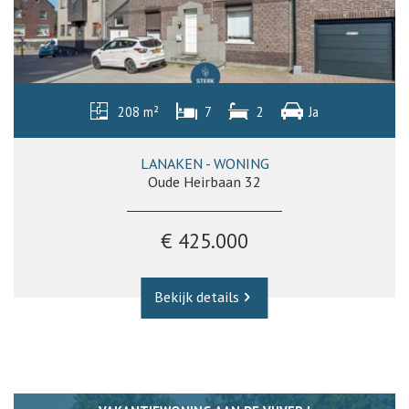
208 m²
7
2
Ja
LANAKEN - WONING
Oude Heirbaan 32
€ 425.000
Bekijk details