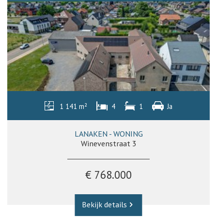
1 141 m²
4
1
Ja
LANAKEN - WONING
Winevenstraat 3
€ 768.000
Bekijk details