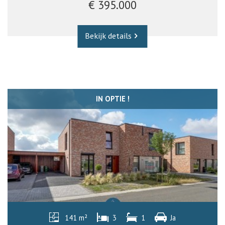
€ 395.000
Bekijk details
IN OPTIE !
141 m²
3
1
Ja