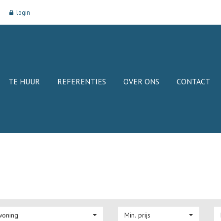
login
TE HUUR
REFERENTIES
OVER ONS
CONTACT
woning
Min. prijs