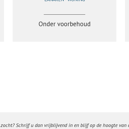
158 m²
3
1
Onder voorbehoud
ocht? Schrijf u dan vrijblijvend in en blijf op de hoogte van