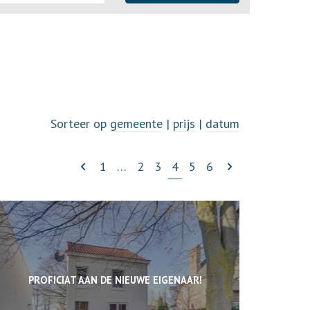
Sorteer op
gemeente
|
prijs
|
datum
1
…
2
3
4
5
6
PROFICIAT AAN DE NIEUWE EIGENAAR!