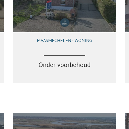
MAASMECHELEN - WONING
122 m²
2
1
Ja
Onder voorbehoud