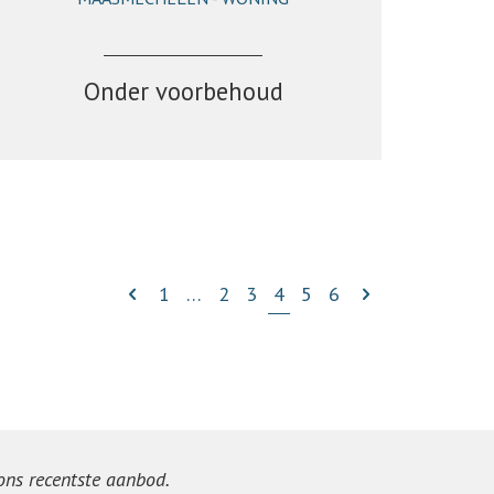
205 m²
4
1
Onder voorbehoud
1
…
2
3
4
5
6
 ons recentste aanbod.