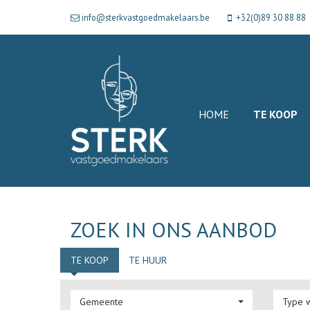
info@sterkvastgoedmakelaars.be
+32(0)89 30 88 88
HOME
TE KOOP
ZOEK IN ONS AANBOD
TE KOOP
TE HUUR
Gemeente
Type 