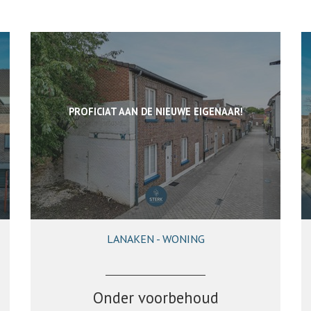
PROFICIAT AAN DE NIEUWE EIGENAAR!
LANAKEN - WONING
130 m²
3
1
Onder voorbehoud