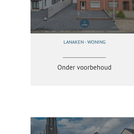
LANAKEN - WONING
140 m²
3
1
Ja
Onder voorbehoud