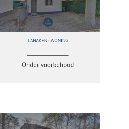
LANAKEN - WONING
108 m²
2
1
Onder voorbehoud