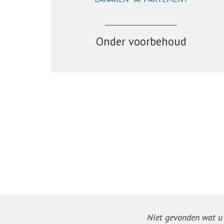
110 m²
2
1
Ja
Onder voorbehoud
Niet gevonden wat u z