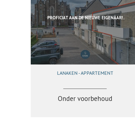
PROFICIAT AAN DE NIEUWE EIGENAAR!
LANAKEN - APPARTEMENT
109 m²
3
1
Onder voorbehoud